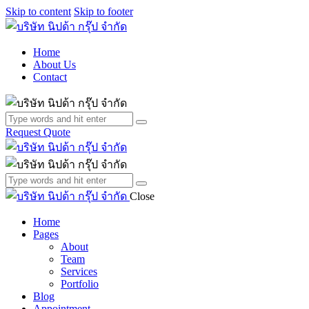
Skip to content
Skip to footer
Home
About Us
Contact
Request Quote
Close
Home
Pages
About
Team
Services
Portfolio
Blog
Appointment